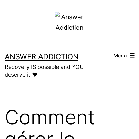
Skip
to
content
ANSWER ADDICTION
Menu
Recovery IS possible and YOU
deserve it ❤️
Comment
gérer le