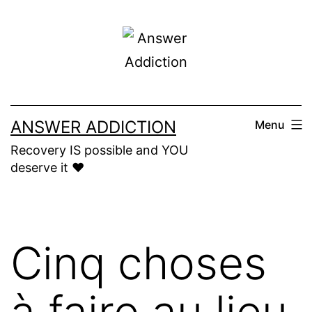
Skip
to
content
ANSWER ADDICTION
Menu
Recovery IS possible and YOU
deserve it ❤️
Cinq choses
à faire au lieu