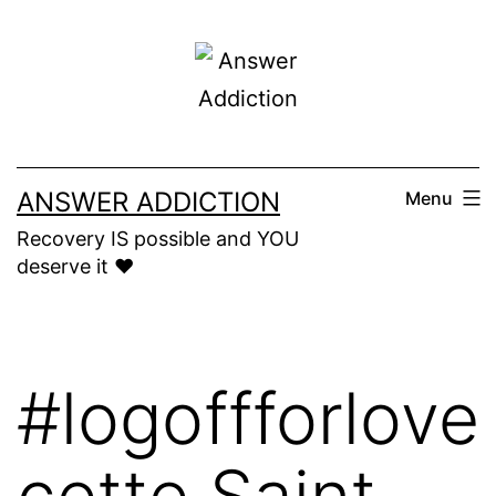
Skip
to
content
ANSWER ADDICTION
Menu
Recovery IS possible and YOU
deserve it ❤️
#logoffforlove
cette Saint-