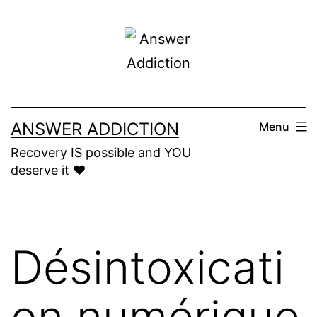
Skip
to
content
ANSWER ADDICTION
Menu
Recovery IS possible and YOU
deserve it ❤️
Désintoxicati
on numérique