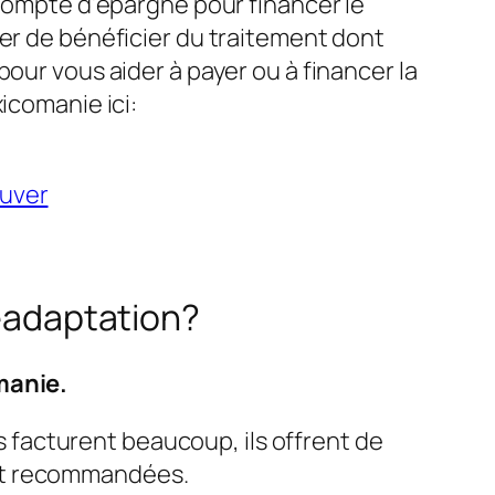
 compte d’épargne pour financer le
her de bénéficier du traitement dont
our vous aider à payer ou à financer la
icomanie ici:
ouver
réadaptation?
manie.
 facturent beaucoup, ils offrent de
 et recommandées.