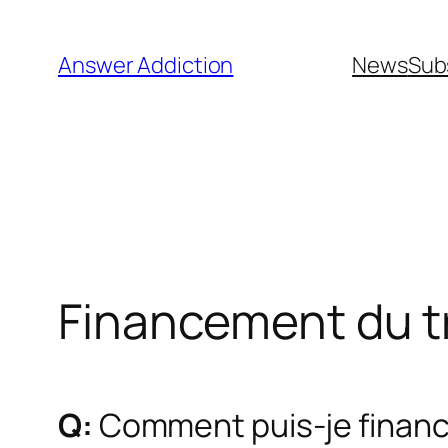
Aller
au
Answer Addiction
News
Sub
contenu
Financement du t
Q:
Comment puis-je finance